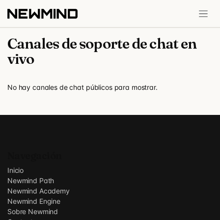
Ir al contenido
Canales de soporte de chat en
vivo
No hay canales de chat públicos para mostrar.
Navegación
Inicio
Newmind Path
Newmind Academy
Newmind Engine
Sobre Newmind