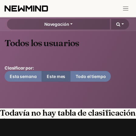
Ir al contenido
Navegación
Todos los usuarios
Clasificar por:
Esta semana
Este mes
Todo el tiempo
Todavía no hay tabla de clasificación
:(