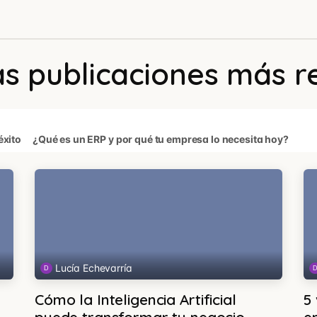
ind Academy
Newmind Engine
Sobre Newmind
Contacto
s publicaciones más r
éxito
¿Qué es un ERP y por qué tu empresa lo necesita hoy?
Lucía Echevarría
Cómo la Inteligencia Artificial
5 