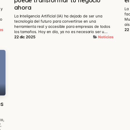
puede transformar tu negocio
e
ahora
 y
La 
fac
La Inteligencia Artificial (IA) ha dejado de ser una
no
Mu
tecnología del futuro para convertirse en una
ais
herramienta real y accesible para empresas de todos
as
22
los tamaños. Hoy en día, ya no es necesario ser u...
22 dic 2025
Noticias
es
co,
,
a