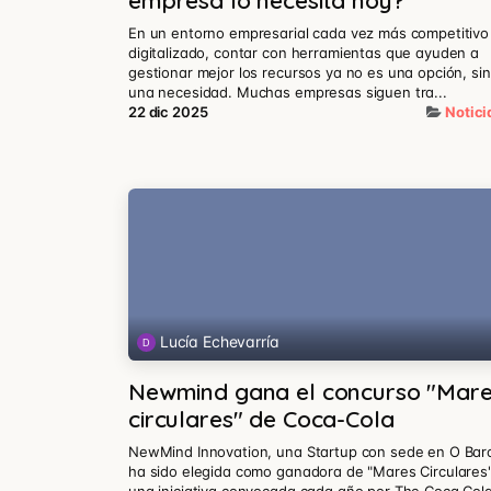
empresa lo necesita hoy?
En un entorno empresarial cada vez más competitivo
digitalizado, contar con herramientas que ayuden a
gestionar mejor los recursos ya no es una opción, si
una necesidad. Muchas empresas siguen tra...
22 dic 2025
Notici
Lucía Echevarría
Newmind gana el concurso "Mar
circulares" de Coca-Cola
NewMind Innovation, una Startup con sede en O Bar
ha sido elegida como ganadora de "Mares Circulares"
una iniciativa convocada cada año por The Coca Col