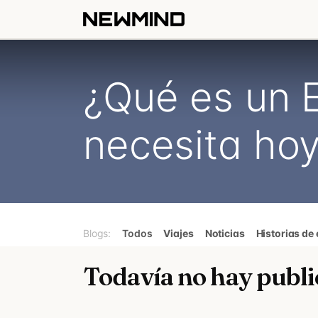
Ir al contenido
Newmind Path
Newm
¿Qué es un E
necesita ho
Blogs:
Todos
Viajes
Noticias
Historias de 
Todavía no hay public