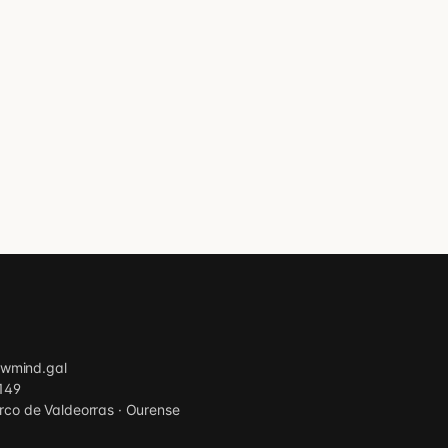
wmind.gal
149
arco de Valdeorras · Ourense